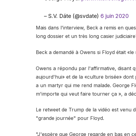
– S.V. Dáte (@svdate)
6 juin 2020
Mais dans l'interview, Beck a remis en ques
long dossier et un très long casier judiciair
Beck a demandé à Owens si Floyd était «le 
Owens a répondu par l'affirmative, disant q
aujourd'hui» et de la «culture brisée» dont p
a un martyr qui me rend malade. George Fl
m'importe qui veut faire tourner ça », a dé
Le retweet de Trump de la vidéo est venu de
"grande journée" pour Floyd.
"J'espère que George regarde en bas en ce