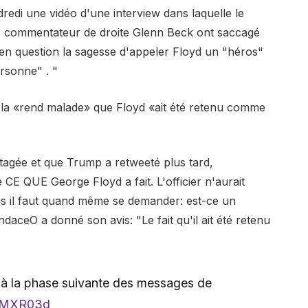
edi une vidéo d'une interview dans laquelle le
 commentateur de droite Glenn Beck ont ​​saccagé
en question la sagesse d'appeler Floyd un "héros"
rsonne" . "
a la «rend malade» que Floyd «ait été retenu comme
rtagée et que Trump a retweeté plus tard,
e CE QUE George Floyd a fait. L'officier n'aurait
ais il faut quand même se demander: est-ce un
eO a donné son avis: "Le fait qu'il ait été retenu
é à la phase suivante des messages de
HVMXR03d