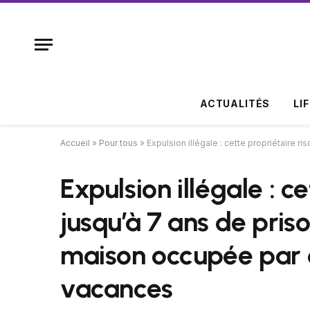
ACTUALITÉS
LI
Accueil
»
Pour tous
»
Expulsion illégale : cette propriétaire 
Expulsion illégale : c
jusqu’à 7 ans de pris
maison occupée par 
vacances