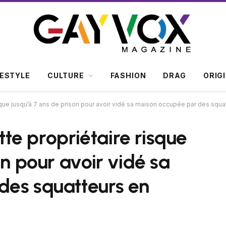
FESTYLE
CULTURE
FASHION
DRAG
ORIG
risque jusqu’à 7 ans de prison pour avoir vidé sa maison occupée par des squ
ette propriétaire risque
on pour avoir vidé sa
des squatteurs en