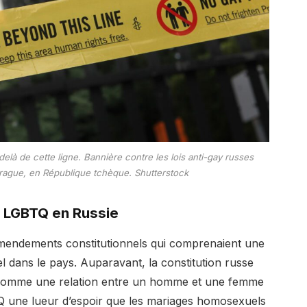
à de cette ligne. Bannière contre les lois anti-gay russes
Prague, en République tchèque.
Shutterstock
 LGBTQ en Russie
’amendements constitutionnels qui comprenaient une
l dans le pays. Auparavant, la constitution russe
ge comme une relation entre un homme et une femme
Q une lueur d’espoir que les mariages homosexuels