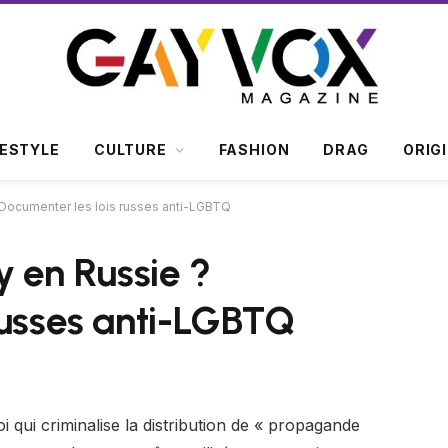
FESTYLE
CULTURE
FASHION
DRAG
ORIG
 ? Documenter les lois russes anti-LGBTQ
ay en Russie ?
russes anti-LGBTQ
i qui criminalise la distribution de « propagande