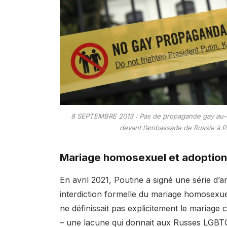
8 SEPTEMBRE 2013 : Pas de propagande gay au-del
devant l’ambassade de Russie à 
Mariage homosexuel et adoption
En avril 2021, Poutine a signé une série d
interdiction formelle du mariage homosexue
ne définissait pas explicitement le maria
– une lacune qui donnait aux Russes LGBT