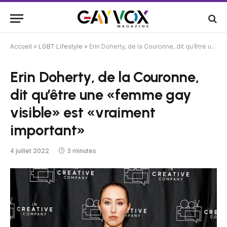
Accueil
»
LGBT Lifestyle
»
Erin Doherty, de la Couronne, dit qu’être une «femme gay visible» est «vraiment important»
Erin Doherty, de la Couronne,
dit qu’être une «femme gay
visible» est «vraiment
important»
4 juillet 2022
3 minutes