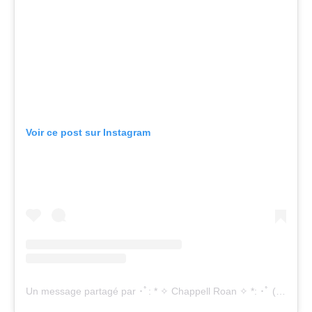
Voir ce post sur Instagram
Un message partagé par ･ﾟ: * ✧ Chappell Roan ✧ *: ･ﾟ (@chappellroan)