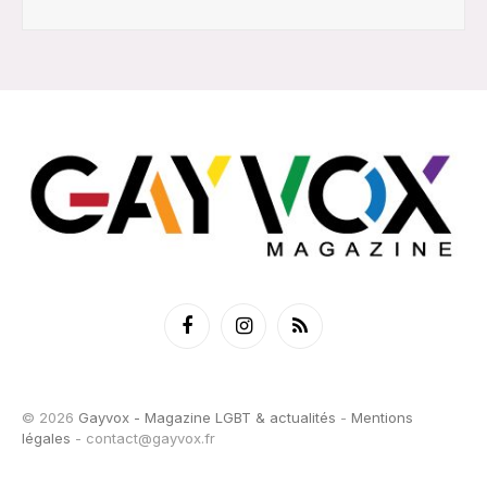
Facebook
Instagram
RSS
© 2026
Gayvox - Magazine LGBT & actualités
-
Mentions
légales
-
contact@gayvox.fr