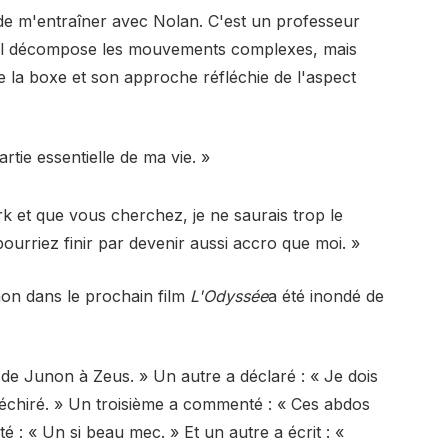
e de m'entraîner avec Nolan. C'est un professeur
t il décompose les mouvements complexes, mais
 la boxe et son approche réfléchie de l'aspect
tie essentielle de ma vie. »
k et que vous cherchez, je ne saurais trop le
rriez finir par devenir aussi accro que moi. »
inon dans le prochain film
L'Odyssée
a été inondé de
 de Junon à Zeus. » Un autre a déclaré : « Je dois
chiré. » Un troisième a commenté : « Ces abdos
é : « Un si beau mec. » Et un autre a écrit : «