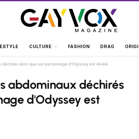
FESTYLE
CULTURE
FASHION
DRAG
ORIG
x déchirés alors que son personnage d'Odyssey est révélé
des abdominaux déchirés
nage d'Odyssey est