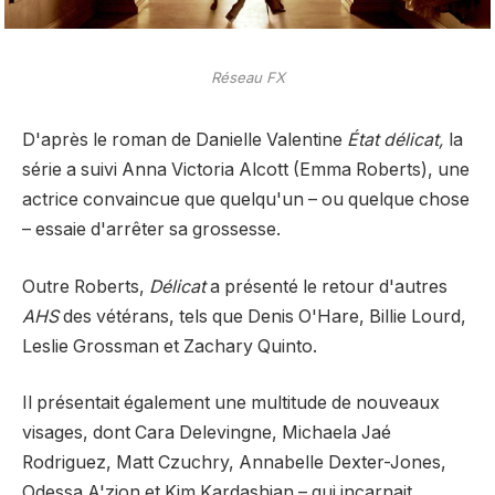
Réseau FX
D'après le roman de Danielle Valentine
État délicat,
la
série a suivi Anna Victoria Alcott (Emma Roberts), une
actrice convaincue que quelqu'un – ou quelque chose
– essaie d'arrêter sa grossesse.
Outre Roberts,
Délicat
a présenté le retour d'autres
AHS
des vétérans, tels que Denis O'Hare, Billie Lourd,
Leslie Grossman et Zachary Quinto.
Il présentait également une multitude de nouveaux
visages, dont Cara Delevingne, Michaela Jaé
Rodriguez, Matt Czuchry, Annabelle Dexter-Jones,
Odessa A'zion et Kim Kardashian – qui incarnait