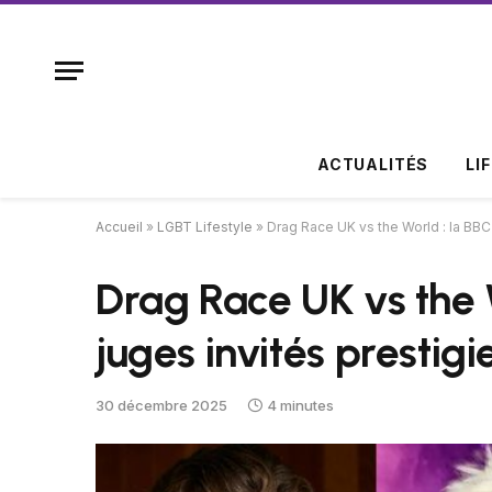
ACTUALITÉS
LI
Accueil
»
LGBT Lifestyle
»
Drag Race UK vs the World : la BBC 
Drag Race UK vs the 
juges invités prestigi
30 décembre 2025
4 minutes