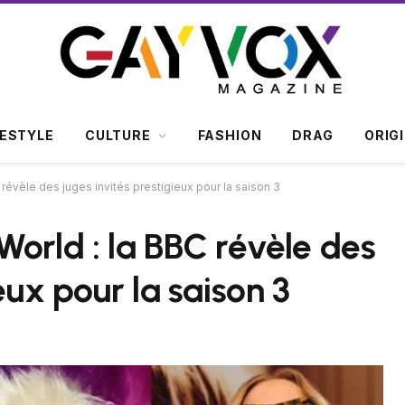
FESTYLE
CULTURE
FASHION
DRAG
ORIG
révèle des juges invités prestigieux pour la saison 3
World : la BBC révèle des
eux pour la saison 3