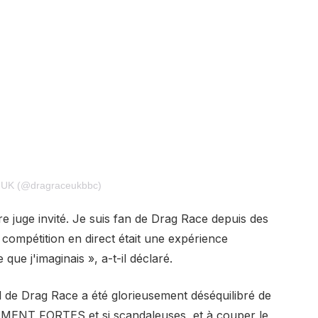
e UK (@dragraceukbbc)
tre juge invité. Je suis fan de Drag Race depuis des
 compétition en direct était une expérience
que j'imaginais », a-t-il déclaré.
el de Drag Race a été glorieusement déséquilibré de
LLEMENT FORTES et si scandaleuses, et à couper le