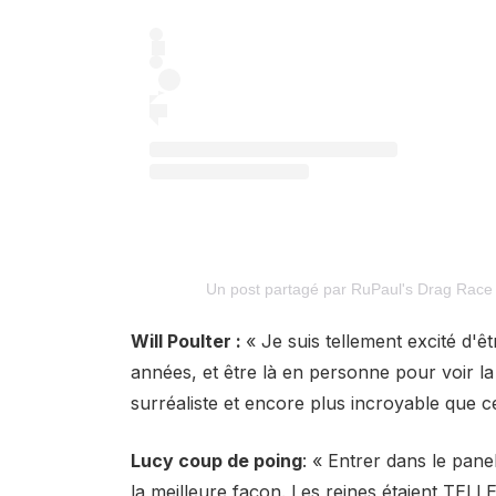
Un post partagé par RuPaul's Drag Rac
Will Poulter :
« Je suis tellement excité d'ê
années, et être là en personne pour voir la
surréaliste et encore plus incroyable que ce 
Lucy coup de poing
: « Entrer dans le pan
la meilleure façon. Les reines étaient TE