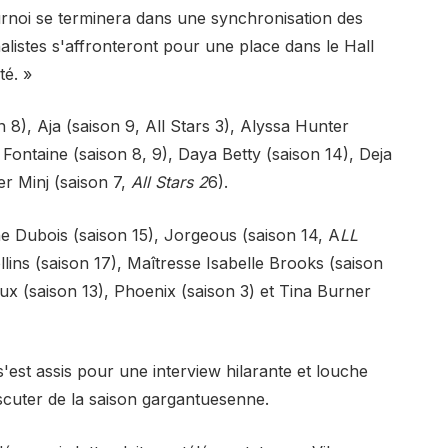
urnoi se terminera dans une synchronisation des
alistes s'affronteront pour une place dans le Hall
é. »
 8), Aja (saison 9, All Stars 3), Alyssa Hunter
 Fontaine (saison 8, 9), Daya Betty (saison 14), Deja
er Minj (saison 7,
All Stars 2
6).
ene Dubois (saison 15), Jorgeous (saison 14, A
LL
ollins (saison 17), Maîtresse Isabelle Brooks (saison
Lux (saison 13), Phoenix (saison 3) et Tina Burner
s'est assis pour une interview hilarante et louche
cuter de la saison gargantuesenne.