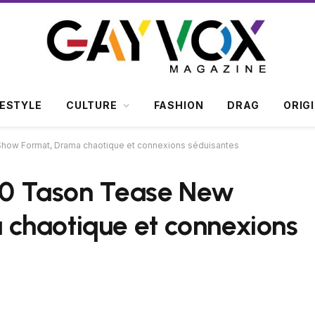
FESTYLE
CULTURE
FASHION
DRAG
ORIG
 Show Format, Drama chaotique et connexions séduisantes
 10 Tason Tease New
chaotique et connexions