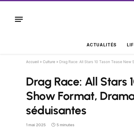
ACTUALITÉS
LI
Accueil
»
Culture
»
Drag Race: All Stars 10 Tason Tease New
Drag Race: All Stars
Show Format, Drama 
séduisantes
1 mai 2025
5 minutes