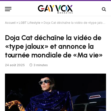
Accueil
»
LGBT Lifestyle
»
Doja Cat déchaîne la vidéo de «type jaloux» et annonce la tournée mondiale de «Ma vie»
Doja Cat déchaîne la vidéo de
«type jaloux» et annonce la
tournée mondiale de «Ma vie»
24 août 2025
3 minutes