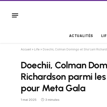
ACTUALITÉS
LI
Accueil
»
Life
»
Doechii, Colman Domingo et Sha'carri Richard
Doechii, Colman Domi
Richardson parmi les
pour Meta Gala
1 mai 2025
3 minutes