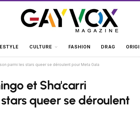
FESTYLE
CULTURE
FASHION
DRAG
ORIG
son parmi les stars queer se déroulent pour Meta Gala
ngo et Sha'carri
 stars queer se déroulent