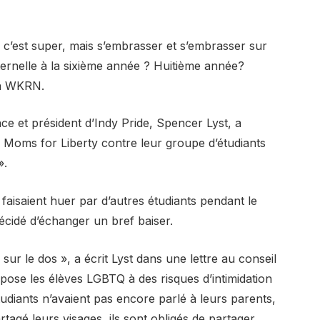
 c’est super, mais s’embrasser et s’embrasser sur
ternelle à la sixième année ? Huitième année?
lon WKRN.
e et président d’Indy Pride, Spencer Lyst, a
Moms for Liberty contre leur groupe d’étudiants
».
faisaient huer par d’autres étudiants pendant le
 décidé d’échanger un bref baiser.
sur le dos », a écrit Lyst dans une lettre au conseil
pose les élèves LGBTQ à des risques d’intimidation
étudiants n’avaient pas encore parlé à leurs parents,
agé leurs visages, ils sont obligés de partager