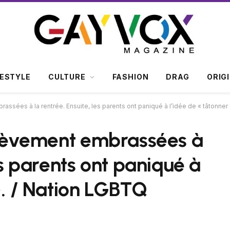
FESTYLE
CULTURE
FASHION
DRAG
ORIG
assées à la rentrée. Ensuite, les parents ont paniqué à l’idée de « tâtonner
brièvement embrassées à
es parents ont paniqué à
». / Nation LGBTQ