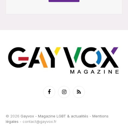
Facebook
Instagram
RSS
© 2026
Gayvox - Magazine LGBT & actualités
-
Mentions
légales
-
contact@gayvox.fr