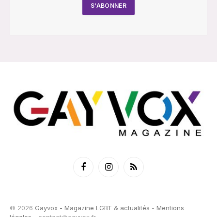
Facebook
Instagram
RSS
© 2026
Gayvox - Magazine LGBT & actualités
-
Mentions