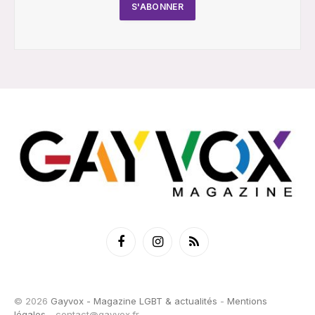
Facebook
Instagram
RSS
© 2026
Gayvox - Magazine LGBT & actualités
-
Mentions
légales
-
contact@gayvox.fr