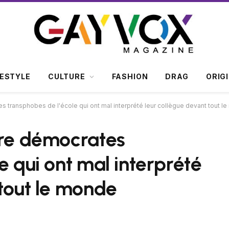
FESTYLE
CULTURE
FASHION
DRAG
ORIG
s transphobes de l'école qui ont mal interprété leur collègue devant tout l
ère démocrates
e qui ont mal interprété
 tout le monde