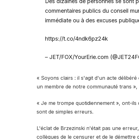
Des dizaines de personnes se sont 
commentaires publics du conseil muni
immédiate ou à des excuses publique
https://t.co/4ndk6pz24k
– JET/FOX/YourErie.com (@JET24FO
« Soyons clairs : il s'agit d'un acte délibé
un membre de notre communauté trans », a
« Je me trompe quotidiennement », ont-ils d
sont de simples erreurs.
L'éclat de Brzezinski n'était pas une erreur
collègues de le censurer et de le démettre