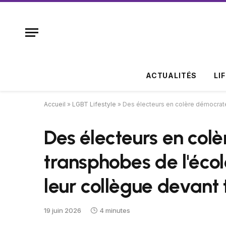
ACTUALITÉS
LI
Accueil
»
LGBT Lifestyle
»
Des électeurs en colère démocrate
Des électeurs en col
transphobes de l'écol
leur collègue devant
19 juin 2026
4 minutes