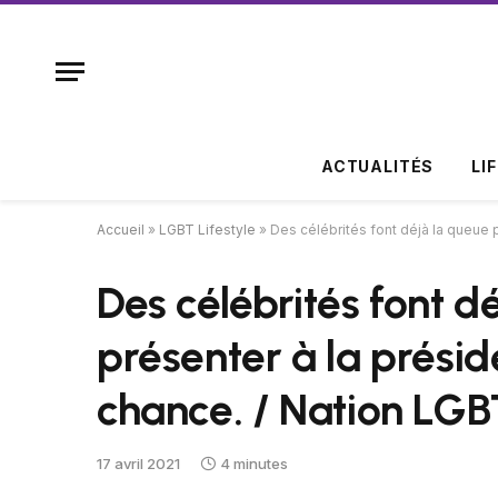
ACTUALITÉS
LI
Accueil
»
LGBT Lifestyle
»
Des célébrités font déjà la queue
Des célébrités font d
présenter à la prési
chance. / Nation LG
17 avril 2021
4 minutes