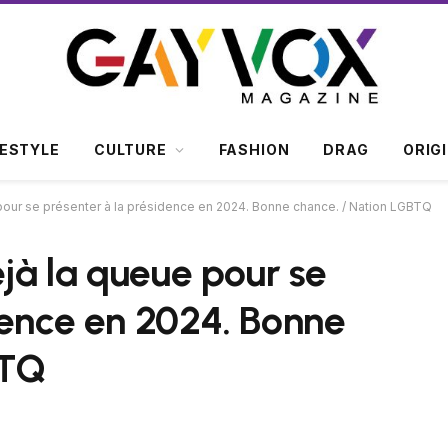
FESTYLE
CULTURE
FASHION
DRAG
ORIG
 pour se présenter à la présidence en 2024. Bonne chance. / Nation LGBTQ
éjà la queue pour se
dence en 2024. Bonne
BTQ