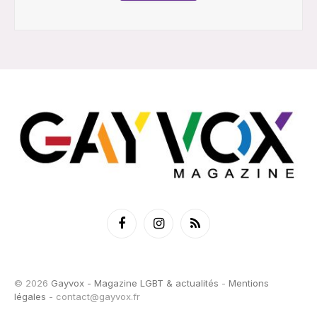
Facebook
Instagram
RSS
© 2026
Gayvox - Magazine LGBT & actualités
-
Mentions
légales
-
contact@gayvox.fr