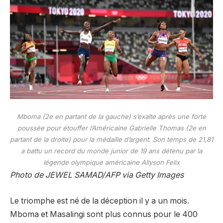
Mboma (2e en partant de la gauche) s’exalte après une forte
poussée pour étouffer l’Américaine Gabrielle Thomas (2e en
partant de la droite) pour la médaille d’argent. Son temps de 21,81
a battu un record du monde junior de 19 ans détenu par la
légende olympique américaine Allyson Felix
Photo de JEWEL SAMAD/AFP via Getty Images
Le triomphe est né de la déception il y a un mois.
Mboma et Masalingi sont plus connus pour le 400