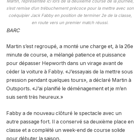
Martin, représentée ici lors de la deuxième course de la journée,
s’est remise d’un trébuchement précoce pour la mettre avec son
coéquipier Jack Fabby en position de terminer 2e de la classe,
en route vers un premier match réussi.
BARC
Martin s’est regroupé, a monté une charge et, à la 26e
minute de course, a mélangé patience et puissance
pour dépasser Hepworth dans un virage avant de
céder la voiture à Fabby. «J’essayais de la mettre sous
pression pendant quelques tours», a déclaré Martin à
Outsports. «J’ai planifié le déménagement et je m’en
suis senti très heureux.»
Fabby a de nouveau clôturé le spectacle avec un
autre passage fort. Il a conservé sa deuxième place en
classe et a complété un week-end de course solide
pour débuter la saison.