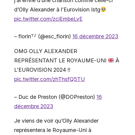
j’ai envie d’une chanson comme celle-ci
d’Olly Alexander à l’Eurovision Istg
pic.twitter.com/zciEmbeLvE
– florin⸆⸉ (@esc_florin)
16 décembre 2023
OMG OLLY ALEXANDER
REPRÉSENTANT LE ROYAUME-UNI
À
L’EUROVISION 2024 !!
pic.twitter.com/zhThsfQ5TU
– Duc de Preston (@DOPreston)
16
décembre 2023
Je viens de voir qu’Olly Alexander
représentera le Royaume-Uni à