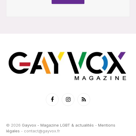
Facebook
Instagram
RSS
© 2026
Gayvox - Magazine LGBT & actualités
-
Mentions
légales
-
contact@gayvox.fr