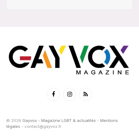
Facebook
Instagram
RSS
© 2026
Gayvox - Magazine LGBT & actualités
-
Mentions
légales
-
contact@gayvox.fr