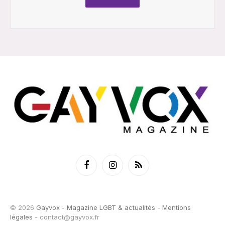
Facebook
Instagram
RSS
© 2026
Gayvox - Magazine LGBT & actualités
-
Mentions
légales
-
contact@gayvox.fr