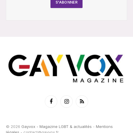
Facebook
Instagram
RSS
© 2026
Gayvox - Magazine LGBT & actualités
-
Mentions
légales
-
contact@gayvox.fr