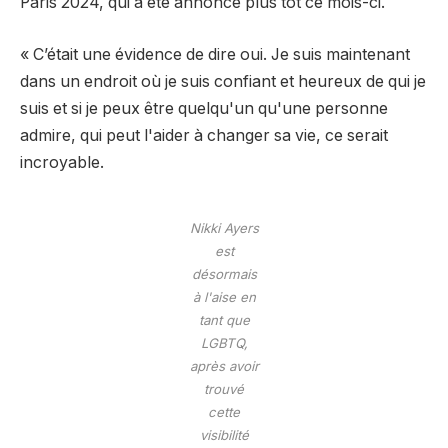
Paris 2024, qui a été annoncé plus tôt ce mois-ci.
« C’était une évidence de dire oui. Je suis maintenant
dans un endroit où je suis confiant et heureux de qui je
suis et si je peux être quelqu'un qu'une personne
admire, qui peut l'aider à changer sa vie, ce serait
incroyable.
Nikki Ayers
est
désormais
à l'aise en
tant que
LGBTQ,
après avoir
trouvé
cette
visibilité