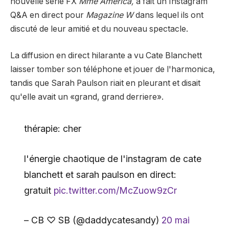
nouvelle série FX
Mme America,
a fait un Instagram
Q&A en direct pour
Magazine W
dans lequel ils ont
discuté de leur amitié et du nouveau spectacle.
La diffusion en direct hilarante a vu Cate Blanchett
laisser tomber son téléphone et jouer de l'harmonica,
tandis que Sarah Paulson riait en pleurant et disait
qu'elle avait un «grand, grand derriere».
thérapie: cher
l'énergie chaotique de l'instagram de cate
blanchett et sarah paulson en direct:
gratuit
pic.twitter.com/McZuow9zCr
– CB ♡ SB (@daddycatesandy)
20 mai