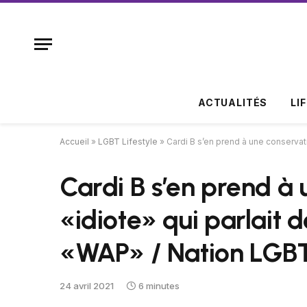
ACTUALITÉS
LI
Accueil
»
LGBT Lifestyle
»
Cardi B s’en prend à une conservat
Cardi B s’en prend à 
«idiote» qui parlait
«WAP» / Nation LGB
24 avril 2021
6 minutes