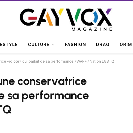
FESTYLE
CULTURE
FASHION
DRAG
ORIG
rice «idiote» qui parlait de sa performance «WAP» / Nation LGBTQ
une conservatrice
 de sa performance
TQ