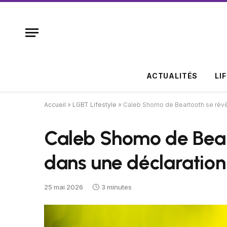
ACTUALITÉS
LI
Accueil
»
LGBT Lifestyle
»
Caleb Shomo de Beartooth se révè
Caleb Shomo de Bear
dans une déclaration
25 mai 2026
3 minutes