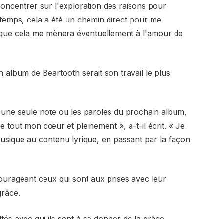
 concentrer sur l'exploration des raisons pour
ngtemps, cela a été un chemin direct pour me
r que cela me mènera éventuellement à l'amour de
album de Beartooth serait son travail le plus
e une seule note ou les paroles du prochain album,
de tout mon cœur et pleinement », a-t-il écrit. « Je
musique au contenu lyrique, en passant par la façon
urageant ceux qui sont aux prises avec leur
grâce.
tés avec qui ils sont à se donner de la grâce.