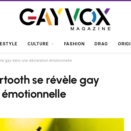
FESTYLE
CULTURE
FASHION
DRAG
ORIG
le gay dans une déclaration émotionnelle
tooth se révèle gay
 émotionnelle