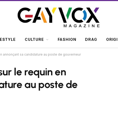
FESTYLE
CULTURE
FASHION
DRAG
ORIG
 en annonçant sa candidature au poste de gouverneur
sur le requin en
ature au poste de