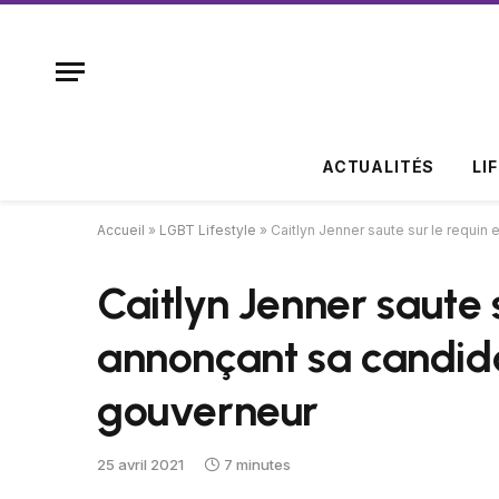
ACTUALITÉS
LI
Accueil
»
LGBT Lifestyle
»
Caitlyn Jenner saute sur le requin
Caitlyn Jenner saute 
annonçant sa candid
gouverneur
25 avril 2021
7 minutes