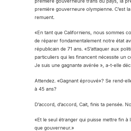
première gouverneure trans du pays, la pr
première gouverneure olympienne. C’est la 
remuent.
«En tant que Californiens, nous sommes co
de réparer fondamentalement notre état avan
républicain de 71 ans. «S’attaquer aux poli
particuliers qui les financent nécessite un c
Je suis une gagnante avérée », a-t-elle déc
Attendez. «Gagnant éprouvé»? Se rend-ell
à 45 ans?
D’accord, d’accord, Cait, finis ta pensée. N
«Et le seul étranger qui puisse mettre fin 
que gouverneur.»