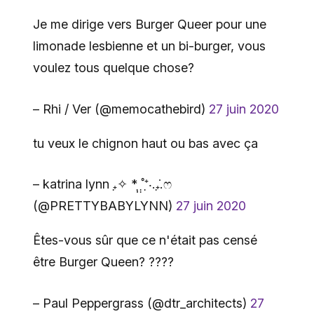
Je me dirige vers Burger Queer pour une
limonade lesbienne et un bi-burger, vous
voulez tous quelque chose?
– Rhi / Ver (@memocathebird)
27 juin 2020
tu veux le chignon haut ou bas avec ça
– katrina lynn ₊̣✧ * ̣̩˚̣̣⁺̣‧.₊̣̇.ෆ
(@PRETTYBABYLYNN)
27 juin 2020
Êtes-vous sûr que ce n'était pas censé
être Burger Queen? ????
– Paul Peppergrass (@dtr_architects)
27