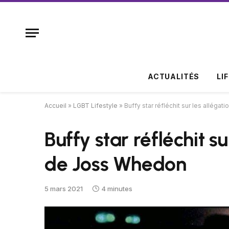
ACTUALITÉS
LI
Accueil
»
LGBT Lifestyle
»
Buffy star réfléchit sur les allég
Buffy star réfléchit s
de Joss Whedon
5 mars 2021
4 minutes