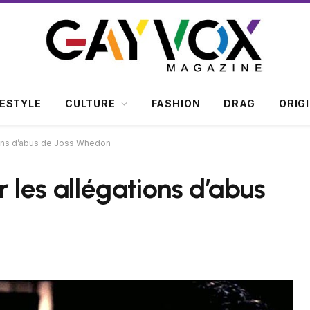
FESTYLE
CULTURE
FASHION
DRAG
ORIG
ations d’abus de Joss Whedon
ur les allégations d’abus