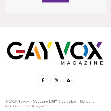
Facebook
Instagram
RSS
© 2026
Gayvox - Magazine LGBT & actualités
-
Mentions
légales
-
contact@gayvox.fr