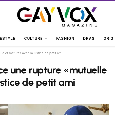
FESTYLE
CULTURE
FASHION
DRAG
ORIG
e et mature» avec la justice de petit ami
e une rupture «mutuelle
stice de petit ami