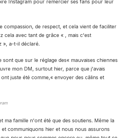
oire Instagram pour remercier ses fans pour leur
 compassion, de respect, et cela vient de faciliter
z cela avec tant de grâce « , mais c'est
, a-t-il déclaré.
e sont que sur le réglage des« mauvaises chiennes
uvre mon DM, surtout hier, parce que j'avais
 ont juste été comme,« envoyer des câlins et
gram
 ma famille n'ont été que des soutiens. Même la
S et communiquons hier et nous nous assurons
x que nous nous sommes encore eu, même tout ce