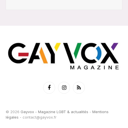
Facebook
Instagram
RSS
© 2026
Gayvox - Magazine LGBT & actualités
-
Mentions
légales
-
contact@gayvox.fr