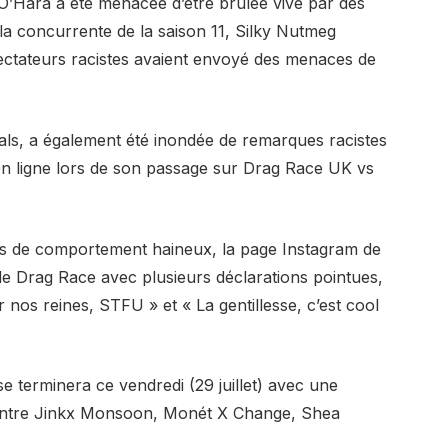
O’Hara a été menacée d’être brûlée vive par des
la concurrente de la saison 11, Silky Nutmeg
ectateurs racistes avaient envoyé des menaces de
als, a également été inondée de remarques racistes
 en ligne lors de son passage sur Drag Race UK vs
as de comportement haineux, la page Instagram de
de Drag Race avec plusieurs déclarations pointues,
nos reines, STFU » et « La gentillesse, c’est cool
e terminera ce vendredi (29 juillet) avec une
 entre Jinkx Monsoon, Monét X Change, Shea