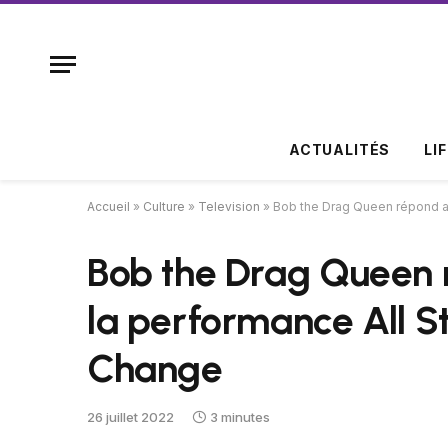
ACTUALITÉS
LI
Accueil
»
Culture
»
Television
»
Bob the Drag Queen répond au
Bob the Drag Queen 
la performance All S
Change
26 juillet 2022
3 minutes