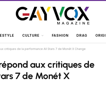
FESTYLE
CULTURE
FASHION
DRAG
ORIG
x critiques de la performance All Stars 7 de Monét X Change
répond aux critiques de
tars 7 de Monét X