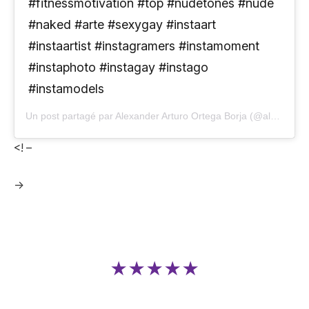
#fitnessmotivation #top #nudetones #nude
#naked #arte #sexygay #instaart
#instaartist #instagramers #instamoment
#instaphoto #instagay #instago
#instamodels
Un post partagé par Alexander Arturo Ortega Borja (@alexarturoborja) sur
<! –
->
★★★★★