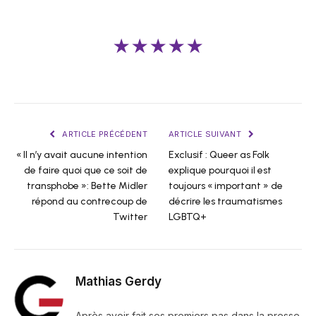
★★★★★
ARTICLE PRÉCÉDENT
ARTICLE SUIVANT
« Il n’y avait aucune intention
Exclusif : Queer as Folk
de faire quoi que ce soit de
explique pourquoi il est
transphobe »: Bette Midler
toujours « important » de
répond au contrecoup de
décrire les traumatismes
Twitter
LGBTQ+
Mathias Gerdy
Après avoir fait ses premiers pas dans la presse