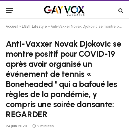
Accueil
»
LGBT Lifestyle
»
Anti-Vaxxer Novak Djokovic se montre positif pour COVID-19 après avoir organisé un événement de tennis « Boneheaded '' qui a bafoué les règles de la pandémie, y compris une soirée dansante: REGARDER
Anti-Vaxxer Novak Djokovic se
montre positif pour COVID-19
après avoir organisé un
événement de tennis «
Boneheaded '' qui a bafoué les
règles de la pandémie, y
compris une soirée dansante:
REGARDER
24 juin 2020
2 minutes