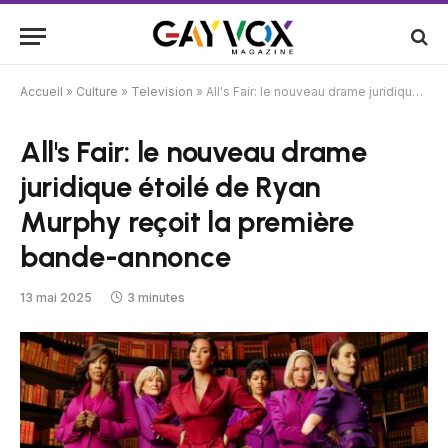
Accueil
»
Culture
»
Television
»
All's Fair: le nouveau drame juridique étoilé de Ryan Murphy reçoit la première bande-annonce
All's Fair: le nouveau drame
juridique étoilé de Ryan
Murphy reçoit la première
bande-annonce
13 mai 2025
3 minutes