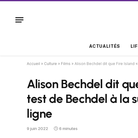
ACTUALITÉS
LI
Accueil
»
Culture
»
Films
»
Alison Bechdel dit que Fire Island 
Alison Bechdel dit que
test de Bechdel à la 
ligne
9 juin 2022
6 minutes