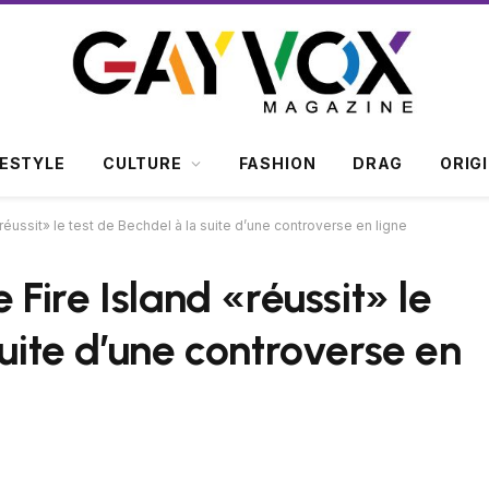
FESTYLE
CULTURE
FASHION
DRAG
ORIG
«réussit» le test de Bechdel à la suite d’une controverse en ligne
 Fire Island «réussit» le
suite d’une controverse en