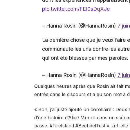
pic.twitter.com/FEI0sDqXJe
– Hanna Rosin (@HannaRosin)
7 jui
La dernière chose que je veux faire
communauté les uns contre les autr
qui ont été blessés par mes paroles.
– Hanna Rosin (@HannaRosin)
7 jui
Quelques heures après que Rosin ait fait m
entrée dans le discours et a eu son mot à dir
« Bon, j’ai juste ajouté un corollaire : Deu
d’une histoire d’Alice Munro dans un scén
passe. #FireIsland #BechdelTest », a-t-elle 