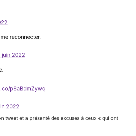
022
r me reconnecter.
 juin 2022
e.
//t.co/p8aBdmZywq
uin 2022
on tweet et a présenté des excuses à ceux « qui ont