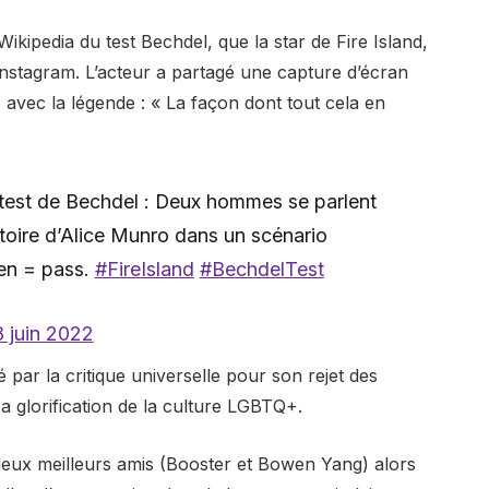
 Wikipedia du test Bechdel, que la star de Fire Island,
Instagram. L’acteur a partagé une capture d’écran
 avec la légende : « La façon dont tout cela en
au test de Bechdel : Deux hommes se parlent
stoire d’Alice Munro dans un scénario
ten = pass.
#FireIsland
#BechdelTest
8 juin 2022
mé par la critique universelle pour son rejet des
sa glorification de la culture LGBTQ+.
t deux meilleurs amis (Booster et Bowen Yang) alors