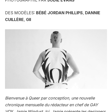
PHOTOGRAPHIE PAR
JODIE EVANS
DES MODÈLES:
BÉBÉ JORDAN PHILLIPS
,
DANNIE
CUILLÈRE
,
GII
Bienvenue à
Queer par conception
, une nouvelle
chronique mensuelle du rédacteur en chef de GAY
VOX, Jamie Windust. Ici, Jamie présente les designers