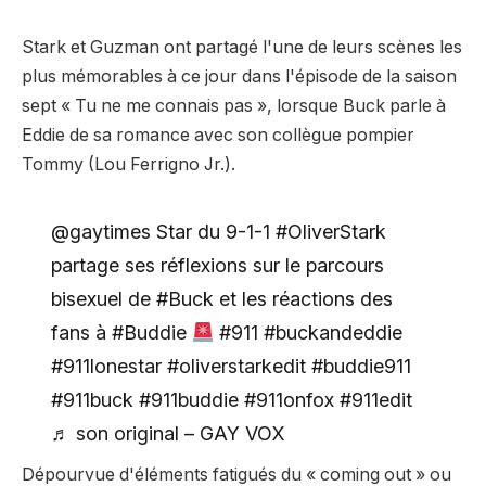
Stark et Guzman ont partagé l'une de leurs scènes les
plus mémorables à ce jour dans l'épisode de la saison
sept « Tu ne me connais pas », lorsque Buck parle à
Eddie de sa romance avec son collègue pompier
Tommy (Lou Ferrigno Jr.).
@gaytimes Star du 9-1-1 #OliverStark
partage ses réflexions sur le parcours
bisexuel de #Buck et les réactions des
fans à #Buddie
#911 #buckandeddie
#911lonestar #oliverstarkedit #buddie911
#911buck #911buddie #911onfox #911edit
♬ son original – GAY VOX
Dépourvue d'éléments fatigués du « coming out » ou