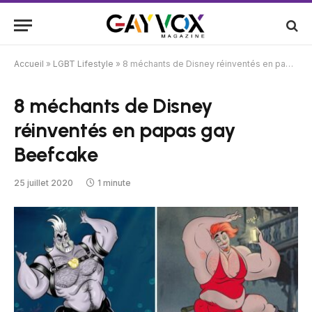
Accueil
»
LGBT Lifestyle
»
8 méchants de Disney réinventés en papas gay Beefcake
8 méchants de Disney
réinventés en papas gay
Beefcake
25 juillet 2020
1 minute