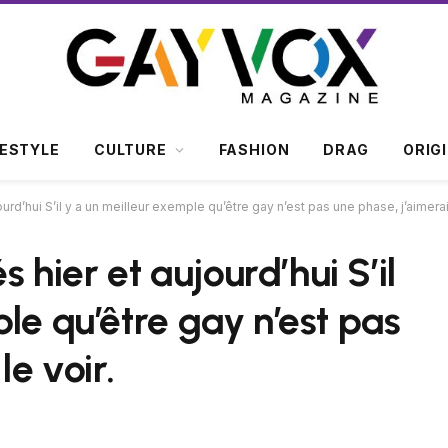
FESTYLE
CULTURE
FASHION
DRAG
ORIG
ourd’hui S’il y a un meilleur exemple qu’être gay n’est pas une phase, j’aimerais
s hier et aujourd’hui S’il
le qu’être gay n’est pas
le voir.