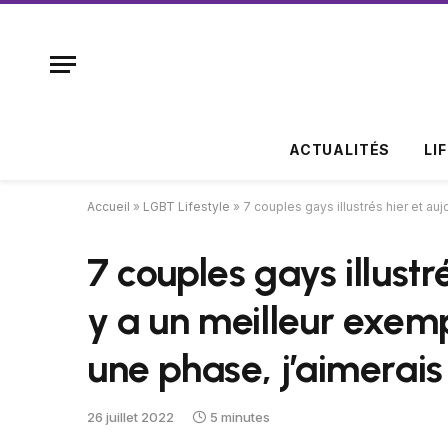
ACTUALITÉS
LI
Accueil
»
LGBT Lifestyle
»
7 couples gays illustrés hier et auj
7 couples gays illustré
y a un meilleur exemp
une phase, j’aimerais 
26 juillet 2022
5 minutes