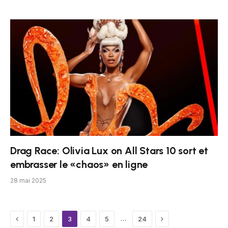
Drag Race: Olivia Lux on All Stars 10 sort et
embrasser le «chaos» en ligne
28 mai 2025
Previous
Next
…
1
2
3
4
5
24