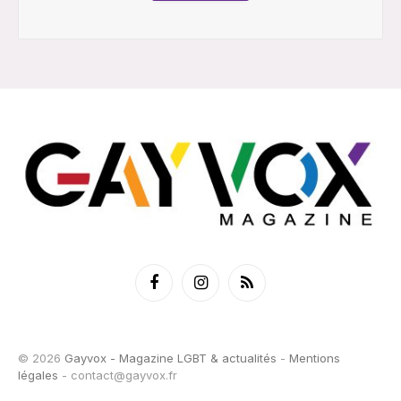
Facebook
Instagram
RSS
© 2026
Gayvox - Magazine LGBT & actualités
-
Mentions
légales
-
contact@gayvox.fr