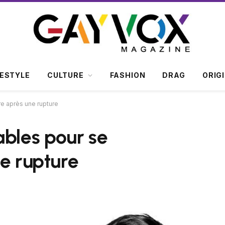
FESTYLE
CULTURE
FASHION
DRAG
ORIG
re après une rupture
ables pour se
ne rupture