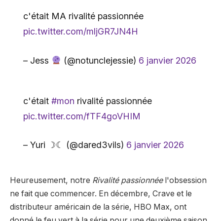
c'était MA rivalité passionnée
pic.twitter.com/mljGR7JN4H
– Jess
(@notunclejessie)
6 janvier 2026
c'était
#mon
rivalité passionnée
pic.twitter.com/fTF4goVHIM
– Yuri ☽☾ (@dared3vils)
6 janvier 2026
Heureusement, notre
Rivalité passionnée
l'obsession
ne fait que commencer. En décembre, Crave et le
distributeur américain de la série, HBO Max, ont
donné le feu vert à la série pour une deuxième saison.